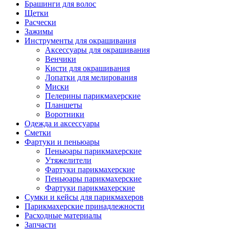
Брашинги для волос
Щетки
Расчески
Зажимы
Инструменты для окрашивания
Аксессуары для окрашивания
Венчики
Кисти для окрашивания
Лопатки для мелирования
Миски
Пелерины парикмахерские
Планшеты
Воротники
Одежда и аксессуары
Сметки
Фартуки и пеньюары
Пеньюары парикмахерские
Утяжелители
Фартуки парикмахерские
Пеньюары парикмахерские
Фартуки парикмахерские
Сумки и кейсы для парикмахеров
Парикмахерские принадлежности
Расходные материалы
Запчасти