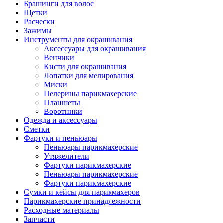
Брашинги для волос
Щетки
Расчески
Зажимы
Инструменты для окрашивания
Аксессуары для окрашивания
Венчики
Кисти для окрашивания
Лопатки для мелирования
Миски
Пелерины парикмахерские
Планшеты
Воротники
Одежда и аксессуары
Сметки
Фартуки и пеньюары
Пеньюары парикмахерские
Утяжелители
Фартуки парикмахерские
Пеньюары парикмахерские
Фартуки парикмахерские
Сумки и кейсы для парикмахеров
Парикмахерские принадлежности
Расходные материалы
Запчасти