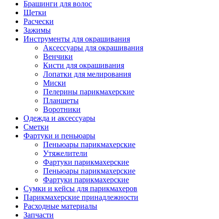
Брашинги для волос
Щетки
Расчески
Зажимы
Инструменты для окрашивания
Аксессуары для окрашивания
Венчики
Кисти для окрашивания
Лопатки для мелирования
Миски
Пелерины парикмахерские
Планшеты
Воротники
Одежда и аксессуары
Сметки
Фартуки и пеньюары
Пеньюары парикмахерские
Утяжелители
Фартуки парикмахерские
Пеньюары парикмахерские
Фартуки парикмахерские
Сумки и кейсы для парикмахеров
Парикмахерские принадлежности
Расходные материалы
Запчасти