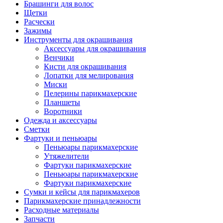
Брашинги для волос
Щетки
Расчески
Зажимы
Инструменты для окрашивания
Аксессуары для окрашивания
Венчики
Кисти для окрашивания
Лопатки для мелирования
Миски
Пелерины парикмахерские
Планшеты
Воротники
Одежда и аксессуары
Сметки
Фартуки и пеньюары
Пеньюары парикмахерские
Утяжелители
Фартуки парикмахерские
Пеньюары парикмахерские
Фартуки парикмахерские
Сумки и кейсы для парикмахеров
Парикмахерские принадлежности
Расходные материалы
Запчасти