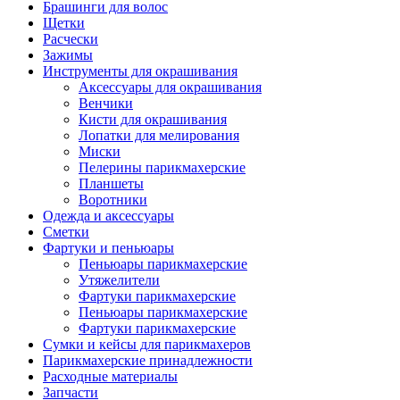
Брашинги для волос
Щетки
Расчески
Зажимы
Инструменты для окрашивания
Аксессуары для окрашивания
Венчики
Кисти для окрашивания
Лопатки для мелирования
Миски
Пелерины парикмахерские
Планшеты
Воротники
Одежда и аксессуары
Сметки
Фартуки и пеньюары
Пеньюары парикмахерские
Утяжелители
Фартуки парикмахерские
Пеньюары парикмахерские
Фартуки парикмахерские
Сумки и кейсы для парикмахеров
Парикмахерские принадлежности
Расходные материалы
Запчасти