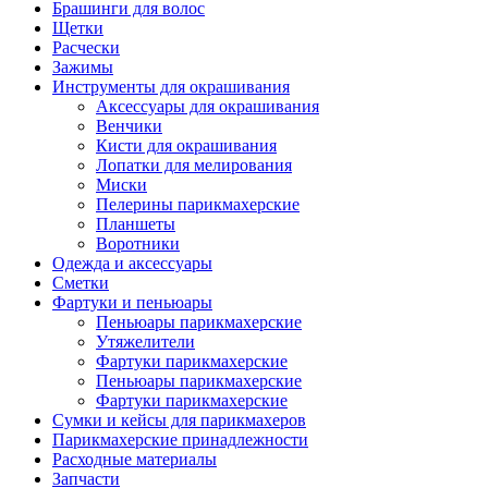
Брашинги для волос
Щетки
Расчески
Зажимы
Инструменты для окрашивания
Аксессуары для окрашивания
Венчики
Кисти для окрашивания
Лопатки для мелирования
Миски
Пелерины парикмахерские
Планшеты
Воротники
Одежда и аксессуары
Сметки
Фартуки и пеньюары
Пеньюары парикмахерские
Утяжелители
Фартуки парикмахерские
Пеньюары парикмахерские
Фартуки парикмахерские
Сумки и кейсы для парикмахеров
Парикмахерские принадлежности
Расходные материалы
Запчасти