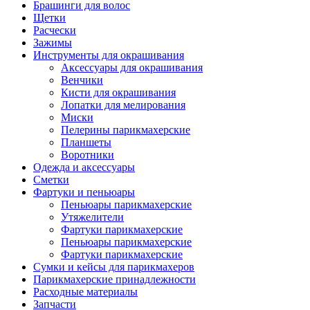
Брашинги для волос
Щетки
Расчески
Зажимы
Инструменты для окрашивания
Аксессуары для окрашивания
Венчики
Кисти для окрашивания
Лопатки для мелирования
Миски
Пелерины парикмахерские
Планшеты
Воротники
Одежда и аксессуары
Сметки
Фартуки и пеньюары
Пеньюары парикмахерские
Утяжелители
Фартуки парикмахерские
Пеньюары парикмахерские
Фартуки парикмахерские
Сумки и кейсы для парикмахеров
Парикмахерские принадлежности
Расходные материалы
Запчасти