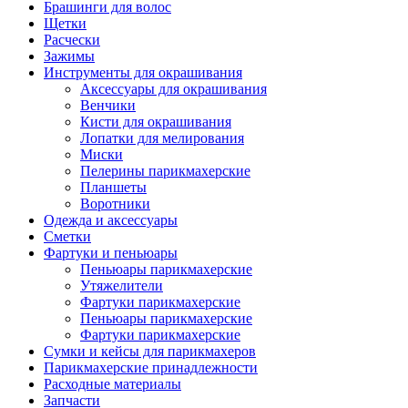
Брашинги для волос
Щетки
Расчески
Зажимы
Инструменты для окрашивания
Аксессуары для окрашивания
Венчики
Кисти для окрашивания
Лопатки для мелирования
Миски
Пелерины парикмахерские
Планшеты
Воротники
Одежда и аксессуары
Сметки
Фартуки и пеньюары
Пеньюары парикмахерские
Утяжелители
Фартуки парикмахерские
Пеньюары парикмахерские
Фартуки парикмахерские
Сумки и кейсы для парикмахеров
Парикмахерские принадлежности
Расходные материалы
Запчасти