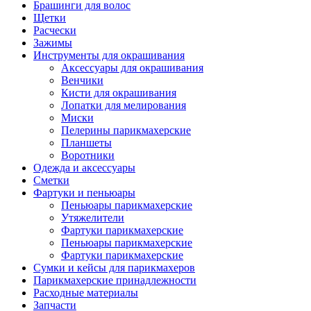
Брашинги для волос
Щетки
Расчески
Зажимы
Инструменты для окрашивания
Аксессуары для окрашивания
Венчики
Кисти для окрашивания
Лопатки для мелирования
Миски
Пелерины парикмахерские
Планшеты
Воротники
Одежда и аксессуары
Сметки
Фартуки и пеньюары
Пеньюары парикмахерские
Утяжелители
Фартуки парикмахерские
Пеньюары парикмахерские
Фартуки парикмахерские
Сумки и кейсы для парикмахеров
Парикмахерские принадлежности
Расходные материалы
Запчасти