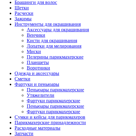
Брашинги для волос
Щетки
Расчески
Зажимы
Инструменты для окрашивания
Аксессуары для окрашивания
Венчики
Кисти для окрашивания
Лопатки для мелирования
Миски
Пелерины парикмахерские
Планшеты
Воротники
Одежда и аксессуары
Сметки
Фартуки и пеньюары
Пеньюары парикмахерские
Утяжелители
Фартуки парикмахерские
Пеньюары парикмахерские
Фартуки парикмахерские
Сумки и кейсы для парикмахеров
Парикмахерские принадлежности
Расходные материалы
Запчасти