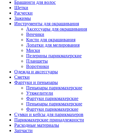
Брашинги для волос
Щетки
Расчески
Зажимы
Инструменты для окрашивания
Аксессуары для окрашивания
Венчики
Кисти для окрашивания
Лопатки для мелирования
Миски
Пелерины парикмахерские
Планшеты
Воротники
Одежда и аксессуары
Сметки
Фартуки и пеньюары
Пеньюары парикмахерские
Утяжелители
Фартуки парикмахерские
Пеньюары парикмахерские
Фартуки парикмахерские
Сумки и кейсы для парикмахеров
Парикмахерские принадлежности
Расходные материалы
Запчасти