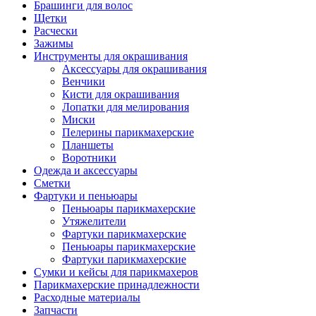
Брашинги для волос
Щетки
Расчески
Зажимы
Инструменты для окрашивания
Аксессуары для окрашивания
Венчики
Кисти для окрашивания
Лопатки для мелирования
Миски
Пелерины парикмахерские
Планшеты
Воротники
Одежда и аксессуары
Сметки
Фартуки и пеньюары
Пеньюары парикмахерские
Утяжелители
Фартуки парикмахерские
Пеньюары парикмахерские
Фартуки парикмахерские
Сумки и кейсы для парикмахеров
Парикмахерские принадлежности
Расходные материалы
Запчасти