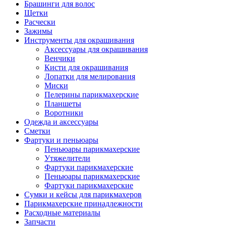
Брашинги для волос
Щетки
Расчески
Зажимы
Инструменты для окрашивания
Аксессуары для окрашивания
Венчики
Кисти для окрашивания
Лопатки для мелирования
Миски
Пелерины парикмахерские
Планшеты
Воротники
Одежда и аксессуары
Сметки
Фартуки и пеньюары
Пеньюары парикмахерские
Утяжелители
Фартуки парикмахерские
Пеньюары парикмахерские
Фартуки парикмахерские
Сумки и кейсы для парикмахеров
Парикмахерские принадлежности
Расходные материалы
Запчасти