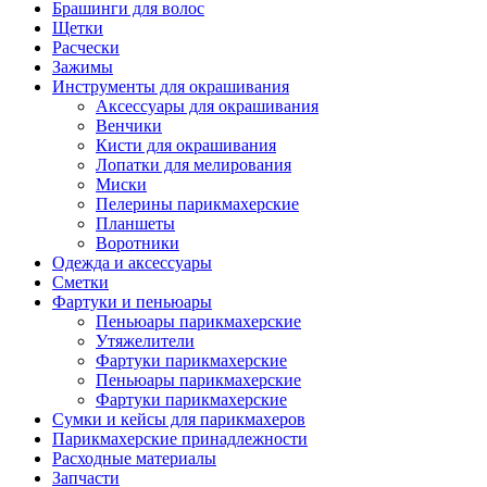
Брашинги для волос
Щетки
Расчески
Зажимы
Инструменты для окрашивания
Аксессуары для окрашивания
Венчики
Кисти для окрашивания
Лопатки для мелирования
Миски
Пелерины парикмахерские
Планшеты
Воротники
Одежда и аксессуары
Сметки
Фартуки и пеньюары
Пеньюары парикмахерские
Утяжелители
Фартуки парикмахерские
Пеньюары парикмахерские
Фартуки парикмахерские
Сумки и кейсы для парикмахеров
Парикмахерские принадлежности
Расходные материалы
Запчасти