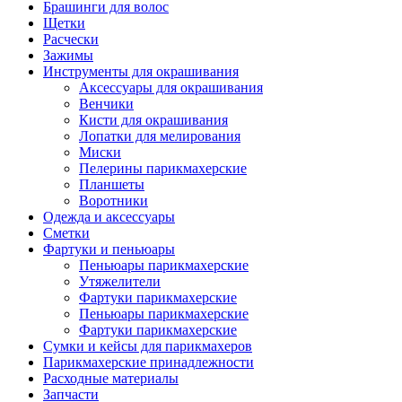
Брашинги для волос
Щетки
Расчески
Зажимы
Инструменты для окрашивания
Аксессуары для окрашивания
Венчики
Кисти для окрашивания
Лопатки для мелирования
Миски
Пелерины парикмахерские
Планшеты
Воротники
Одежда и аксессуары
Сметки
Фартуки и пеньюары
Пеньюары парикмахерские
Утяжелители
Фартуки парикмахерские
Пеньюары парикмахерские
Фартуки парикмахерские
Сумки и кейсы для парикмахеров
Парикмахерские принадлежности
Расходные материалы
Запчасти