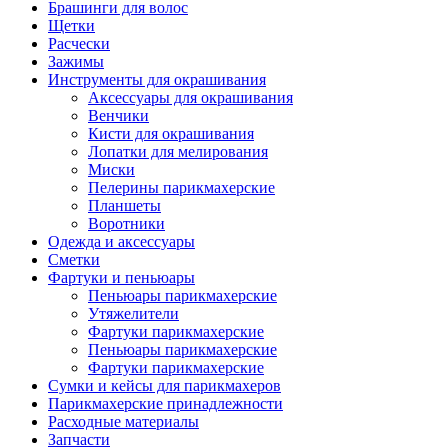
Брашинги для волос
Щетки
Расчески
Зажимы
Инструменты для окрашивания
Аксессуары для окрашивания
Венчики
Кисти для окрашивания
Лопатки для мелирования
Миски
Пелерины парикмахерские
Планшеты
Воротники
Одежда и аксессуары
Сметки
Фартуки и пеньюары
Пеньюары парикмахерские
Утяжелители
Фартуки парикмахерские
Пеньюары парикмахерские
Фартуки парикмахерские
Сумки и кейсы для парикмахеров
Парикмахерские принадлежности
Расходные материалы
Запчасти