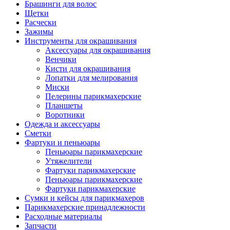
Брашинги для волос
Щетки
Расчески
Зажимы
Инструменты для окрашивания
Аксессуары для окрашивания
Венчики
Кисти для окрашивания
Лопатки для мелирования
Миски
Пелерины парикмахерские
Планшеты
Воротники
Одежда и аксессуары
Сметки
Фартуки и пеньюары
Пеньюары парикмахерские
Утяжелители
Фартуки парикмахерские
Пеньюары парикмахерские
Фартуки парикмахерские
Сумки и кейсы для парикмахеров
Парикмахерские принадлежности
Расходные материалы
Запчасти