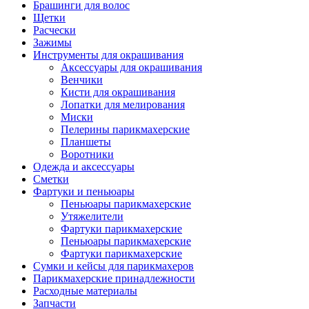
Брашинги для волос
Щетки
Расчески
Зажимы
Инструменты для окрашивания
Аксессуары для окрашивания
Венчики
Кисти для окрашивания
Лопатки для мелирования
Миски
Пелерины парикмахерские
Планшеты
Воротники
Одежда и аксессуары
Сметки
Фартуки и пеньюары
Пеньюары парикмахерские
Утяжелители
Фартуки парикмахерские
Пеньюары парикмахерские
Фартуки парикмахерские
Сумки и кейсы для парикмахеров
Парикмахерские принадлежности
Расходные материалы
Запчасти