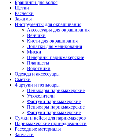
Брашинги для волос
Щетки
Расчески
Зажимы
Инструменты для окрашивания
Аксессуары для окрашивания
Венчики
Кисти для окрашивания
Лопатки для мелирования
Миски
Пелерины парикмахерские
Планшеты
Воротники
Одежда и аксессуары
Сметки
Фартуки и пеньюары
Пеньюары парикмахерские
Утяжелители
Фартуки парикмахерские
Пеньюары парикмахерские
Фартуки парикмахерские
Сумки и кейсы для парикмахеров
Парикмахерские принадлежности
Расходные материалы
Запчасти