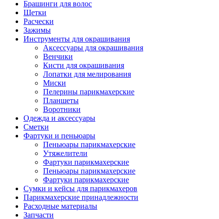
Брашинги для волос
Щетки
Расчески
Зажимы
Инструменты для окрашивания
Аксессуары для окрашивания
Венчики
Кисти для окрашивания
Лопатки для мелирования
Миски
Пелерины парикмахерские
Планшеты
Воротники
Одежда и аксессуары
Сметки
Фартуки и пеньюары
Пеньюары парикмахерские
Утяжелители
Фартуки парикмахерские
Пеньюары парикмахерские
Фартуки парикмахерские
Сумки и кейсы для парикмахеров
Парикмахерские принадлежности
Расходные материалы
Запчасти