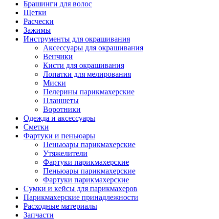
Брашинги для волос
Щетки
Расчески
Зажимы
Инструменты для окрашивания
Аксессуары для окрашивания
Венчики
Кисти для окрашивания
Лопатки для мелирования
Миски
Пелерины парикмахерские
Планшеты
Воротники
Одежда и аксессуары
Сметки
Фартуки и пеньюары
Пеньюары парикмахерские
Утяжелители
Фартуки парикмахерские
Пеньюары парикмахерские
Фартуки парикмахерские
Сумки и кейсы для парикмахеров
Парикмахерские принадлежности
Расходные материалы
Запчасти