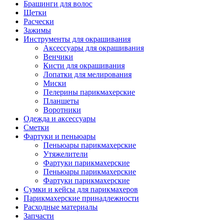
Брашинги для волос
Щетки
Расчески
Зажимы
Инструменты для окрашивания
Аксессуары для окрашивания
Венчики
Кисти для окрашивания
Лопатки для мелирования
Миски
Пелерины парикмахерские
Планшеты
Воротники
Одежда и аксессуары
Сметки
Фартуки и пеньюары
Пеньюары парикмахерские
Утяжелители
Фартуки парикмахерские
Пеньюары парикмахерские
Фартуки парикмахерские
Сумки и кейсы для парикмахеров
Парикмахерские принадлежности
Расходные материалы
Запчасти