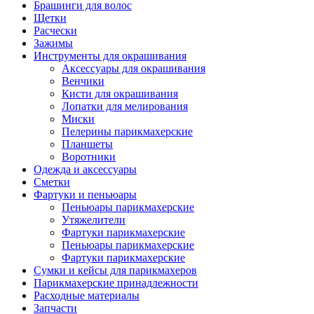
Брашинги для волос
Щетки
Расчески
Зажимы
Инструменты для окрашивания
Аксессуары для окрашивания
Венчики
Кисти для окрашивания
Лопатки для мелирования
Миски
Пелерины парикмахерские
Планшеты
Воротники
Одежда и аксессуары
Сметки
Фартуки и пеньюары
Пеньюары парикмахерские
Утяжелители
Фартуки парикмахерские
Пеньюары парикмахерские
Фартуки парикмахерские
Сумки и кейсы для парикмахеров
Парикмахерские принадлежности
Расходные материалы
Запчасти