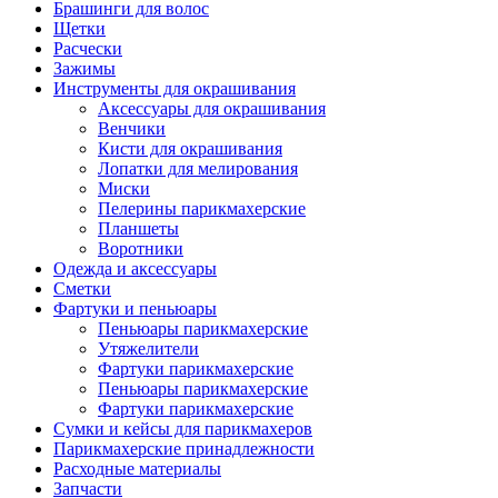
Брашинги для волос
Щетки
Расчески
Зажимы
Инструменты для окрашивания
Аксессуары для окрашивания
Венчики
Кисти для окрашивания
Лопатки для мелирования
Миски
Пелерины парикмахерские
Планшеты
Воротники
Одежда и аксессуары
Сметки
Фартуки и пеньюары
Пеньюары парикмахерские
Утяжелители
Фартуки парикмахерские
Пеньюары парикмахерские
Фартуки парикмахерские
Сумки и кейсы для парикмахеров
Парикмахерские принадлежности
Расходные материалы
Запчасти