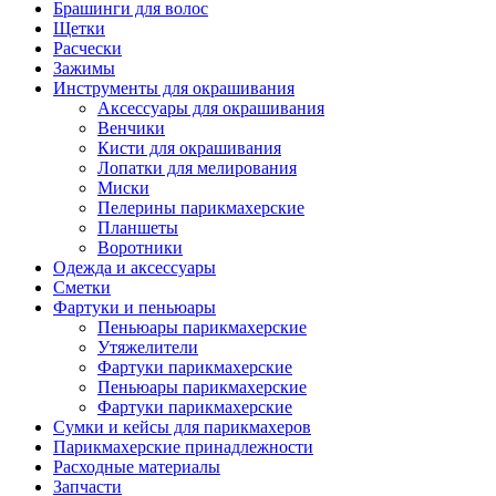
Брашинги для волос
Щетки
Расчески
Зажимы
Инструменты для окрашивания
Аксессуары для окрашивания
Венчики
Кисти для окрашивания
Лопатки для мелирования
Миски
Пелерины парикмахерские
Планшеты
Воротники
Одежда и аксессуары
Сметки
Фартуки и пеньюары
Пеньюары парикмахерские
Утяжелители
Фартуки парикмахерские
Пеньюары парикмахерские
Фартуки парикмахерские
Сумки и кейсы для парикмахеров
Парикмахерские принадлежности
Расходные материалы
Запчасти