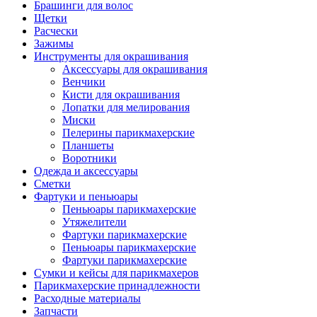
Брашинги для волос
Щетки
Расчески
Зажимы
Инструменты для окрашивания
Аксессуары для окрашивания
Венчики
Кисти для окрашивания
Лопатки для мелирования
Миски
Пелерины парикмахерские
Планшеты
Воротники
Одежда и аксессуары
Сметки
Фартуки и пеньюары
Пеньюары парикмахерские
Утяжелители
Фартуки парикмахерские
Пеньюары парикмахерские
Фартуки парикмахерские
Сумки и кейсы для парикмахеров
Парикмахерские принадлежности
Расходные материалы
Запчасти