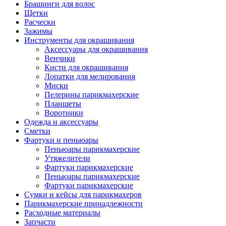
Брашинги для волос
Щетки
Расчески
Зажимы
Инструменты для окрашивания
Аксессуары для окрашивания
Венчики
Кисти для окрашивания
Лопатки для мелирования
Миски
Пелерины парикмахерские
Планшеты
Воротники
Одежда и аксессуары
Сметки
Фартуки и пеньюары
Пеньюары парикмахерские
Утяжелители
Фартуки парикмахерские
Пеньюары парикмахерские
Фартуки парикмахерские
Сумки и кейсы для парикмахеров
Парикмахерские принадлежности
Расходные материалы
Запчасти